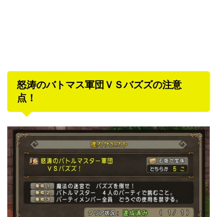
怒涛のバトマス軍団ＶＳバズズの注意
点！