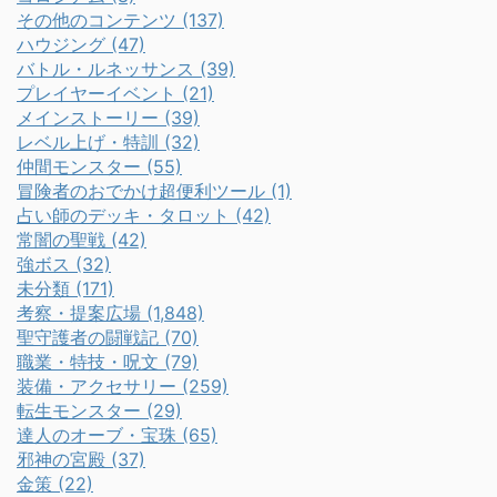
その他のコンテンツ (137)
ハウジング (47)
バトル・ルネッサンス (39)
プレイヤーイベント (21)
メインストーリー (39)
レベル上げ・特訓 (32)
仲間モンスター (55)
冒険者のおでかけ超便利ツール (1)
占い師のデッキ・タロット (42)
常闇の聖戦 (42)
強ボス (32)
未分類 (171)
考察・提案広場 (1,848)
聖守護者の闘戦記 (70)
職業・特技・呪文 (79)
装備・アクセサリー (259)
転生モンスター (29)
達人のオーブ・宝珠 (65)
邪神の宮殿 (37)
金策 (22)