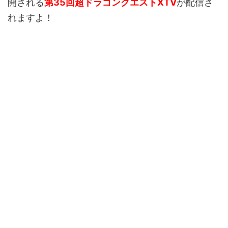
開される
第35回超ドラゴンクエストXTV
が配信さ
れますよ！