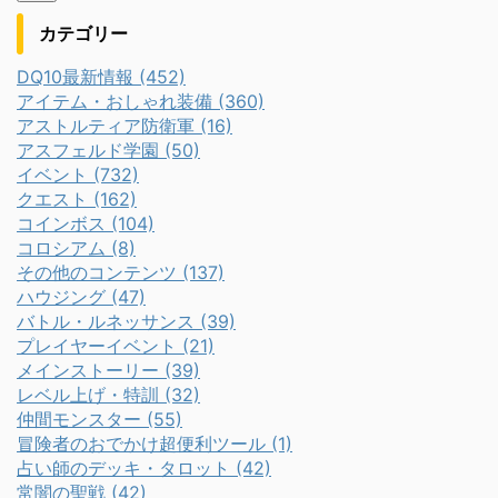
カテゴリー
DQ10最新情報 (452)
アイテム・おしゃれ装備 (360)
アストルティア防衛軍 (16)
アスフェルド学園 (50)
イベント (732)
クエスト (162)
コインボス (104)
コロシアム (8)
その他のコンテンツ (137)
ハウジング (47)
バトル・ルネッサンス (39)
プレイヤーイベント (21)
メインストーリー (39)
レベル上げ・特訓 (32)
仲間モンスター (55)
冒険者のおでかけ超便利ツール (1)
占い師のデッキ・タロット (42)
常闇の聖戦 (42)