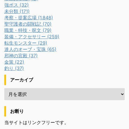
強ボス (32)
未分類 (171)
考察・提案広場 (1,848)
聖守護者の闘戦記 (70)
職業・特技・呪文 (79)
装備・アクセサリー (259)
転生モンスター (29)
達人のオーブ・宝珠 (65)
邪神の宮殿 (37)
金策 (22)
釣り (37)
アーカイブ
お断り
当サイトはリンクフリーです。