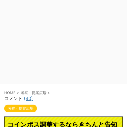
HOME
>
考察・提案広場
>
コメント
(40)
考察・提案広場
コインボス調整するならきちんと告知