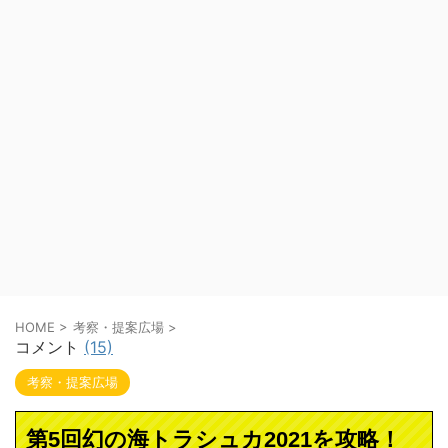
HOME
>
考察・提案広場
>
コメント
(15)
考察・提案広場
第5回幻の海トラシュカ2021を攻略！