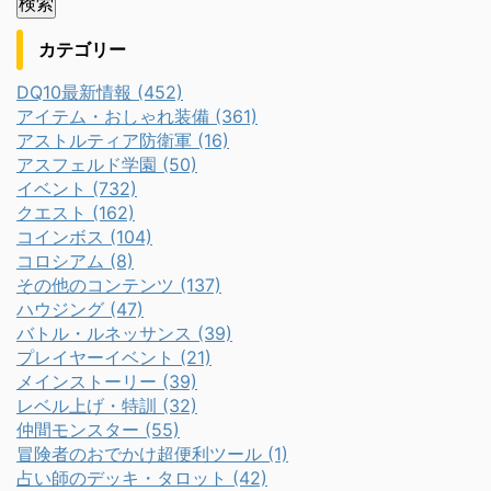
カテゴリー
DQ10最新情報 (452)
アイテム・おしゃれ装備 (361)
アストルティア防衛軍 (16)
アスフェルド学園 (50)
イベント (732)
クエスト (162)
コインボス (104)
コロシアム (8)
その他のコンテンツ (137)
ハウジング (47)
バトル・ルネッサンス (39)
プレイヤーイベント (21)
メインストーリー (39)
レベル上げ・特訓 (32)
仲間モンスター (55)
冒険者のおでかけ超便利ツール (1)
占い師のデッキ・タロット (42)