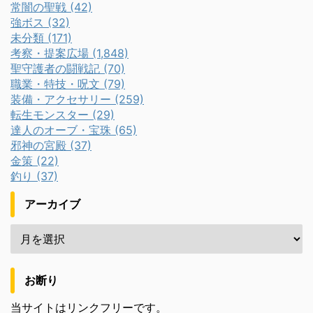
常闇の聖戦 (42)
強ボス (32)
未分類 (171)
考察・提案広場 (1,848)
聖守護者の闘戦記 (70)
職業・特技・呪文 (79)
装備・アクセサリー (259)
転生モンスター (29)
達人のオーブ・宝珠 (65)
邪神の宮殿 (37)
金策 (22)
釣り (37)
アーカイブ
お断り
当サイトはリンクフリーです。