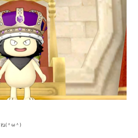
(＾ω＾)