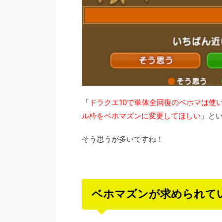
「
ドラクエ10で単体全回復のベホマは使
ル枠をベホマズンに変更してほしい
」と
そう思うが多いですね！
ベホマズンが求められて