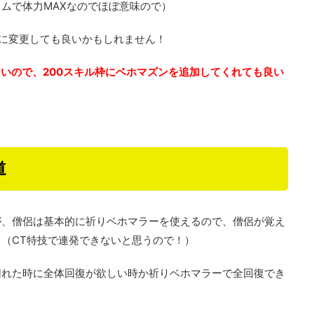
ムで体力MAXなのでほぼ意味ので）
ンに変更しても良いかもしれません！
ないので、200スキル枠にベホマズンを追加してくれても良い
道
が、僧侶は基本的に祈りベホマラーを使えるので、僧侶が覚え
（CT特技で連発できないと思うので！）
切れた時に全体回復が欲しい時か祈りベホマラーで全回復でき