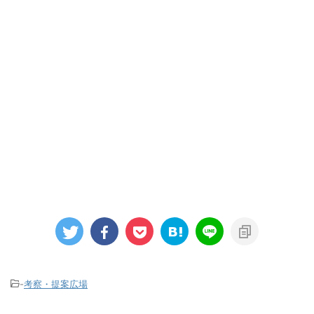
-
考察・提案広場