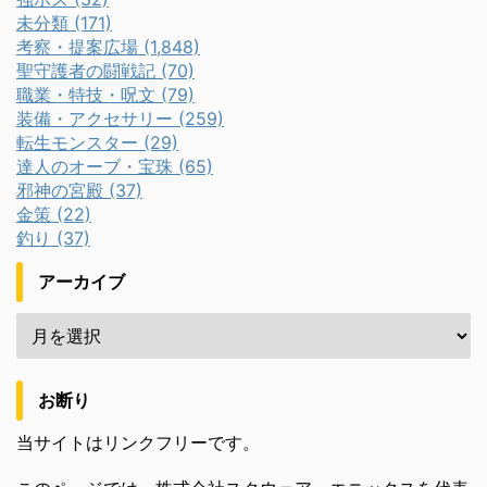
未分類 (171)
考察・提案広場 (1,848)
聖守護者の闘戦記 (70)
職業・特技・呪文 (79)
装備・アクセサリー (259)
転生モンスター (29)
達人のオーブ・宝珠 (65)
邪神の宮殿 (37)
金策 (22)
釣り (37)
アーカイブ
お断り
当サイトはリンクフリーです。