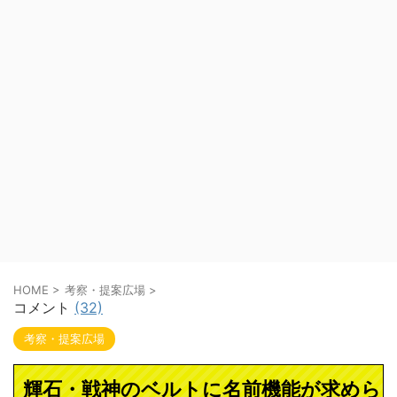
HOME
>
考察・提案広場
>
コメント
(32)
考察・提案広場
輝石・戦神のベルトに名前機能が求めら