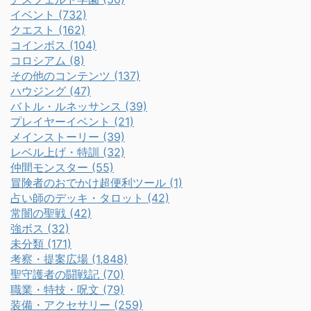
イベント (732)
クエスト (162)
コインボス (104)
コロシアム (8)
その他のコンテンツ (137)
ハウジング (47)
バトル・ルネッサンス (39)
プレイヤーイベント (21)
メインストーリー (39)
レベル上げ・特訓 (32)
仲間モンスター (55)
冒険者のおでかけ超便利ツール (1)
占い師のデッキ・タロット (42)
常闇の聖戦 (42)
強ボス (32)
未分類 (171)
考察・提案広場 (1,848)
聖守護者の闘戦記 (70)
職業・特技・呪文 (79)
装備・アクセサリー (259)