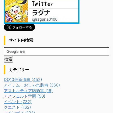
サイト内検索
カテゴリー
DQ10最新情報 (452)
アイテム・おしゃれ装備 (360)
アストルティア防衛軍 (16)
アスフェルド学園 (50)
イベント (732)
クエスト (162)
コインボス (104)