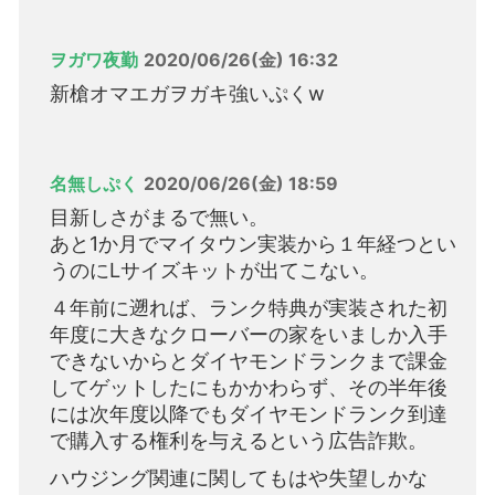
ヲガワ夜勤
2020/06/26(金) 16:32
新槍オマエガヲガキ強いぷくw
名無しぷく
2020/06/26(金) 18:59
目新しさがまるで無い。
あと1か月でマイタウン実装から１年経つとい
うのにLサイズキットが出てこない。
４年前に遡れば、ランク特典が実装された初
年度に大きなクローバーの家をいましか入手
できないからとダイヤモンドランクまで課金
してゲットしたにもかかわらず、その半年後
には次年度以降でもダイヤモンドランク到達
で購入する権利を与えるという広告詐欺。
ハウジング関連に関してもはや失望しかな