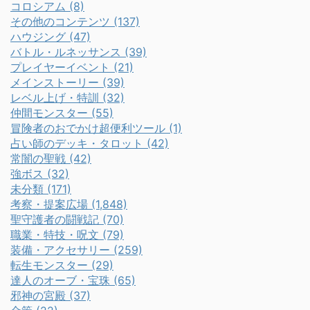
コロシアム (8)
その他のコンテンツ (137)
ハウジング (47)
バトル・ルネッサンス (39)
プレイヤーイベント (21)
メインストーリー (39)
レベル上げ・特訓 (32)
仲間モンスター (55)
冒険者のおでかけ超便利ツール (1)
占い師のデッキ・タロット (42)
常闇の聖戦 (42)
強ボス (32)
未分類 (171)
考察・提案広場 (1,848)
聖守護者の闘戦記 (70)
職業・特技・呪文 (79)
装備・アクセサリー (259)
転生モンスター (29)
達人のオーブ・宝珠 (65)
邪神の宮殿 (37)