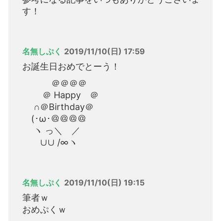
す！
名無しぷく
2019/11/10(日) 17:59
お誕生日おめでとーう！
＠＠＠＠
＠ Happy ＠
∩＠Birthday＠
(･ω･＠＠＠＠
ヽ っ＼ ／
∪∪ /∞ヽ
名無しぷく
2019/11/10(日) 19:15
筆者ｗ
おめぷくｗ