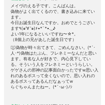
メイヴのえる子です。こんばんは。
偽物がよく出てくるので、書き込みに来てい
ます。
今日お誕生日なんですか。おめでとうござい
ます٩(๑′∀ ‵๑)۶•*¨*•.¸¸♪
よい1年になるといいですね〜☆*。
（8個上の兄があした誕生日です）
⠒̫⃝偽物が時々出てきて、ごめんなさい。(*´･
人･*)偽物はたぶん、フレネミーなんだと思い
ます。有名な人が好きで、内心見下してい
る。そういう人をフレネミーというらしい。
ゲゲさんの邪神の記事面白かったですw思い入
れのあるボスって全くないので。思い入れの
あるボスってあるんだなぁってw
らぐちゃんまたねー。(*´･ω･)ﾉｼ