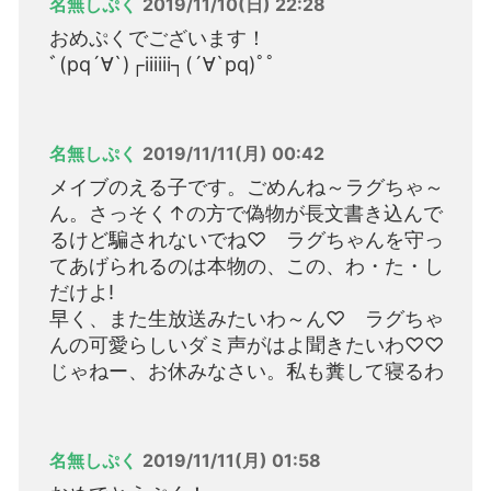
名無しぷく
2019/11/10(日) 22:28
おめぷくでございます！
ﾞ(pq´∀`)┌iiiiii┐(´∀`pq)ﾟﾟ
名無しぷく
2019/11/11(月) 00:42
メイブのえる子です。ごめんね～ラグちゃ～
ん。さっそく↑の方で偽物が長文書き込んで
るけど騙されないでね♡ ラグちゃんを守っ
てあげられるのは本物の、この、わ・た・し
だけよ!
早く、また生放送みたいわ～ん♡ ラグちゃ
んの可愛らしいダミ声がはよ聞きたいわ♡♡
じゃねー、お休みなさい。私も糞して寝るわ
名無しぷく
2019/11/11(月) 01:58