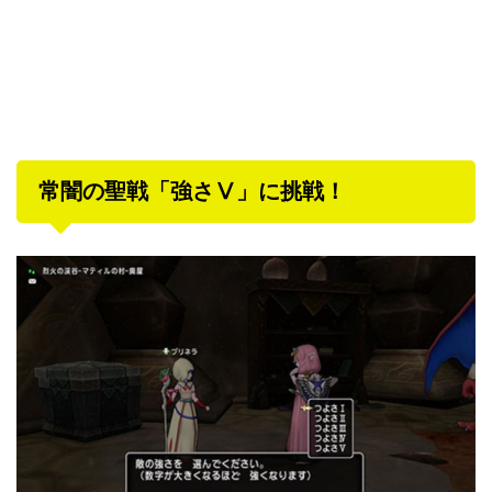
常闇の聖戦「強さⅤ」に挑戦！