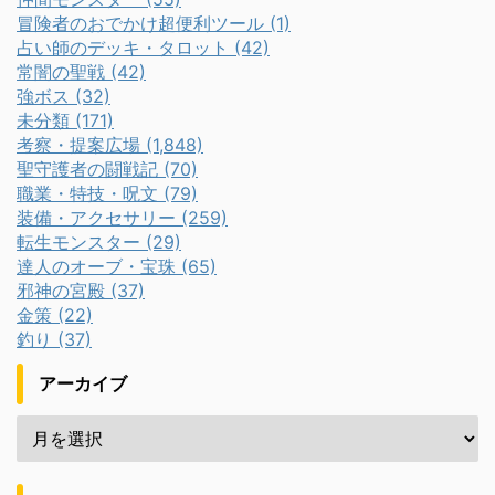
冒険者のおでかけ超便利ツール (1)
占い師のデッキ・タロット (42)
常闇の聖戦 (42)
強ボス (32)
未分類 (171)
考察・提案広場 (1,848)
聖守護者の闘戦記 (70)
職業・特技・呪文 (79)
装備・アクセサリー (259)
転生モンスター (29)
達人のオーブ・宝珠 (65)
邪神の宮殿 (37)
金策 (22)
釣り (37)
アーカイブ