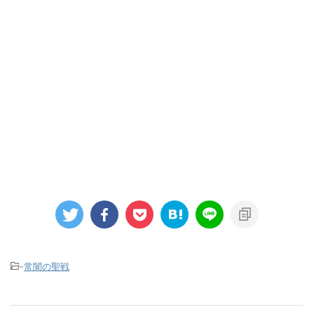
-
常闇の聖戦