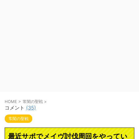
HOME
>
常闇の聖戦
>
コメント
(35)
常闇の聖戦
最近サポでメイヴ討伐周回をやってい