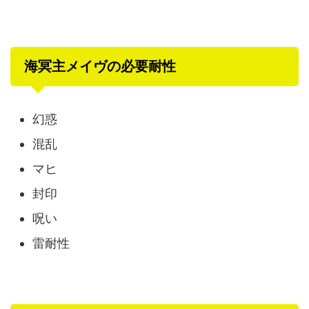
海冥主メイヴの必要耐性
幻惑
混乱
マヒ
封印
呪い
雷耐性