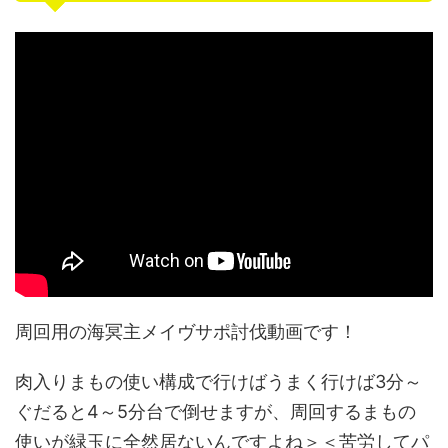
周回用の海冥主メイヴサポ討伐動画です！
肉入りまもの使い構成で行けばうまく行けば3分～
ぐだると4～5分台で倒せますが、周回するまもの
使いが緑玉に全然居ないんですよね＞＜苦労してパ