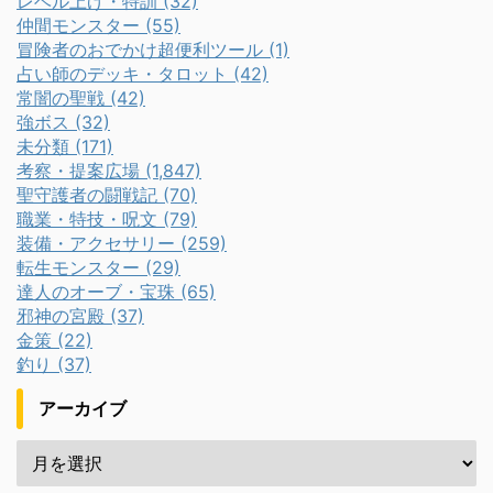
レベル上げ・特訓 (32)
仲間モンスター (55)
冒険者のおでかけ超便利ツール (1)
占い師のデッキ・タロット (42)
常闇の聖戦 (42)
強ボス (32)
未分類 (171)
考察・提案広場 (1,847)
聖守護者の闘戦記 (70)
職業・特技・呪文 (79)
装備・アクセサリー (259)
転生モンスター (29)
達人のオーブ・宝珠 (65)
邪神の宮殿 (37)
金策 (22)
釣り (37)
アーカイブ