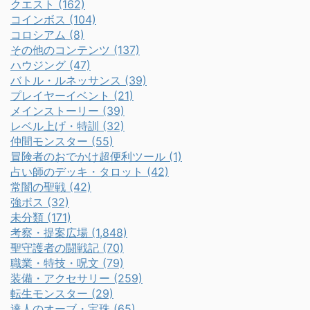
クエスト (162)
コインボス (104)
コロシアム (8)
その他のコンテンツ (137)
ハウジング (47)
バトル・ルネッサンス (39)
プレイヤーイベント (21)
メインストーリー (39)
レベル上げ・特訓 (32)
仲間モンスター (55)
冒険者のおでかけ超便利ツール (1)
占い師のデッキ・タロット (42)
常闇の聖戦 (42)
強ボス (32)
未分類 (171)
考察・提案広場 (1,848)
聖守護者の闘戦記 (70)
職業・特技・呪文 (79)
装備・アクセサリー (259)
転生モンスター (29)
達人のオーブ・宝珠 (65)