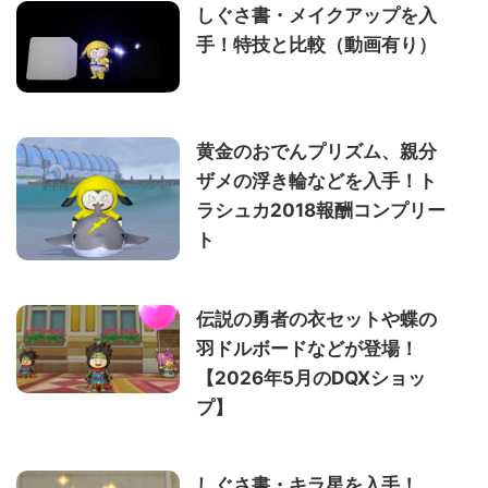
しぐさ書・メイクアップを入
手！特技と比較（動画有り）
黄金のおでんプリズム、親分
ザメの浮き輪などを入手！ト
ラシュカ2018報酬コンプリー
ト
伝説の勇者の衣セットや蝶の
羽ドルボードなどが登場！
【2026年5月のDQXショッ
プ】
しぐさ書・キラ星を入手！