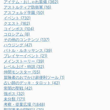
アイテム・おしゃれ装備 (362)
アストルティア防衛軍 (16)
アスフェルド学園 (50)
イベント (732)
クエスト (162)
コインボス (104)
コロシアム (8)
その他のコンテンツ (137)
ハウジング (47)
バトル・ルネッサンス (39)
プレイヤーイベント (21)
メインストーリー (39)
レベル上げ・特訓 (32)
仲間モンスター (55)
冒険者のおでかけ超便利ツール (1)
占い師のデッキ・タロット (42)
常闇の聖戦 (42)
強ボス (32)
未分類 (171)
考察・提案広場 (1,848)
聖守護者の闘戦記 (70)