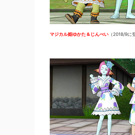
マジカル姫ゆかた＆じんべい
（2018/9