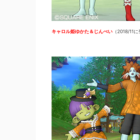
キャロル姫ゆかた＆じんべい
（2018/11