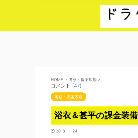
HOME
>
考察・提案広場
>
コメント
(47)
考察・提案広場
浴衣＆甚平の課金装
2018-11-24