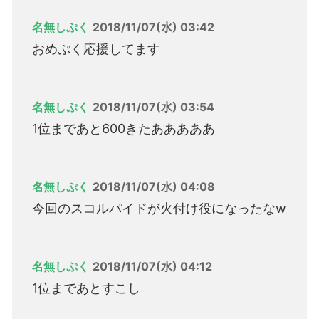
名無しぷく
2018/11/07(水) 03:42
おめぷく応援してます
名無しぷく
2018/11/07(水) 03:54
1位まであと600きたあああああ
名無しぷく
2018/11/07(水) 04:08
今回のスコルパイドが火付け役になったなw
名無しぷく
2018/11/07(水) 04:12
1位まであとすこし