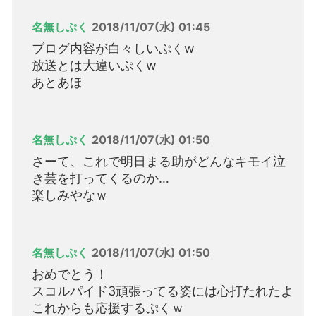
名無しぷく
2018/11/07(水) 01:45
ブログ内容が白々しいぷくw
放送とは大違いぷくw
あとあほ
名無しぷく
2018/11/07(水) 01:50
さーて、これで明日まる助がどんなキモイ泣
き芸を打ってくるのか…
楽しみやなｗ
名無しぷく
2018/11/07(水) 01:50
おめでとう！
スコルパイド3頑張ってる姿には心打たれたよ
これからも応援するぷくｗ