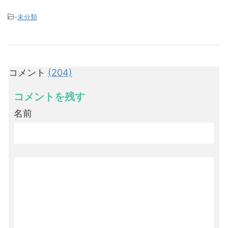
-
未分類
コメント
(204)
コメントを残す
名前