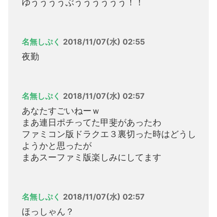
ゆううううぶうううううう！！
名無しぷく
2018/11/07(水) 02:55
夜勤
名無しぷく
2018/11/07(水) 02:57
あなたすごいねーｗ
まあ連日ポチってた甲斐があったわ
ファミコン版ドラクエ３裏切った時はどうし
ようかと思ったが
まあスーファミ版楽しみにしてます
名無しぷく
2018/11/07(水) 02:57
ほっしゃん？