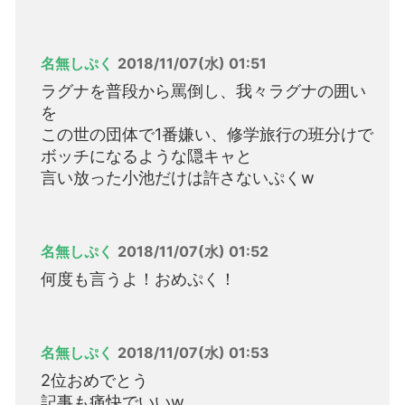
名無しぷく
2018/11/07(水) 01:51
ラグナを普段から罵倒し、我々ラグナの囲い
を
この世の団体で1番嫌い、修学旅行の班分けで
ボッチになるような隠キャと
言い放った小池だけは許さないぷくw
名無しぷく
2018/11/07(水) 01:52
何度も言うよ！おめぷく！
名無しぷく
2018/11/07(水) 01:53
2位おめでとう
記事も痛快でいいw