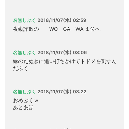
名無しぷく
2018/11/07(水) 02:59
夜勤詐欺の WO GA WA １位へ
名無しぷく
2018/11/07(水) 03:06
緑のたぬきに追い打ちかけてトドメを刺すん
だぷく
名無しぷく
2018/11/07(水) 03:22
おめぷくｗ
あとあほ