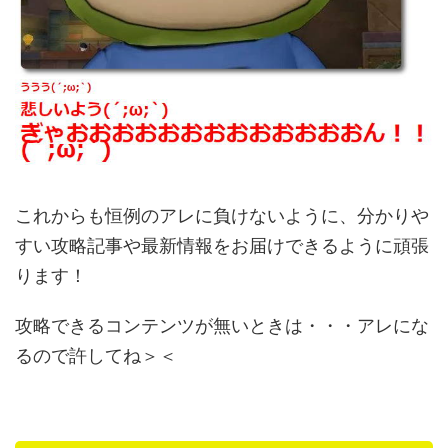
これからも恒例のアレに負けないように、分かりや
すい攻略記事や最新情報をお届けできるように頑張
ります！
攻略できるコンテンツが無いときは・・・アレにな
るので許してね＞＜