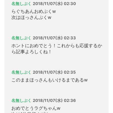
名無しぷく
2018/11/07(水) 02:30
らぐちあんおめぷくw
次はほっさんぷくw
名無しぷく
2018/11/07(水) 02:33
ホントにおめでとう！これからも応援するか
ら記事よろしくね！
名無しぷく
2018/11/07(水) 02:35
このままほっさんもいけるまであるw
名無しぷく
2018/11/07(水) 02:36
おめでとうラグちゃんw