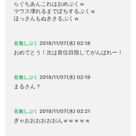
らぐちあんこれはおめぷくｗ
マウス壊れるまでぽちするぷくｗ
ほっさんもぬきさるぷくｗ
名無しぷく
2018/11/07(水) 02:18
おめでとう！次は首位目指してがんばれー！
名無しぷく
2018/11/07(水) 02:19
まるさん？
名無しぷく
2018/11/07(水) 02:21
ぎゃおおおおおおんｗｗｗｗｗ