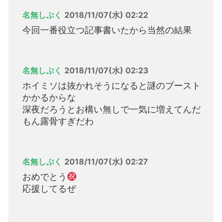
名無しぷく
2018/11/07(水) 02:22
今回一番役立つ記事書いたから当然の結果
名無しぷく
2018/11/07(水) 02:23
ホイミソは抜かれそうになると謎のブースト
かかるからな
深夜だろうとお構い無しで一気に増えてんだ
もん露骨すぎだわ
名無しぷく
2018/11/07(水) 02:27
おめでとう
応援してるぜ