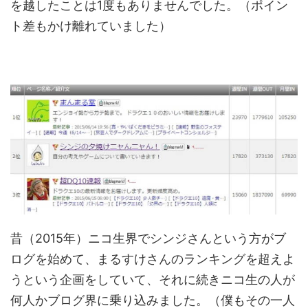
を越したことは1度もありませんでした。（ポイン
ト差もかけ離れていました）
昔（2015年）ニコ生界でシンジさんという方がブ
ログを始めて、まるすけさんのランキングを超えよ
うという企画をしていて、それに続きニコ生の人が
何人かブログ界に乗り込みました。（僕もその一人