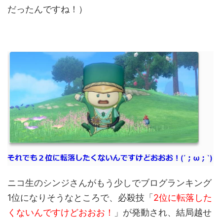
だったんですね！）
ニコ生のシンジさんがもう少しでブログランキング
1位になりそうなところで、必殺技「
2位に転落した
くないんですけどおおお！
」が発動され、結局越せ