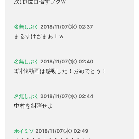
次は1位目指すプクw
名無しぷく
2018/11/07(水) 02:37
まるすけざまあｌｗ
名無しぷく
2018/11/07(水) 02:40
3討伐動画は感動した！おめでとう！
名無しぷく
2018/11/07(水) 02:44
中村を糾弾せよ
ホイミソ
2018/11/07(水) 02:49