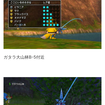
ガタラ大山林B-5付近