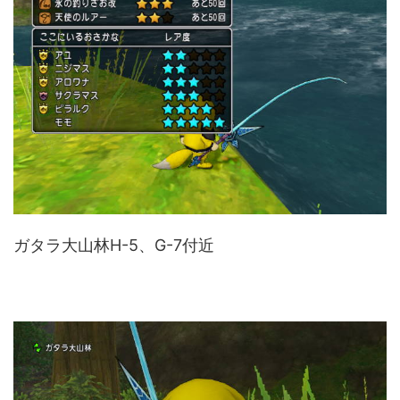
ガタラ大山林H-5、G-7付近