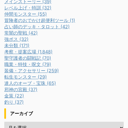
メインストーリー (39)
レベル上げ・特訓 (32)
仲間モンスター (55)
冒険者のおでかけ超便利ツール (1)
占い師のデッキ・タロット (42)
常闇の聖戦 (42)
強ボス (32)
未分類 (171)
考察・提案広場 (1,848)
聖守護者の闘戦記 (70)
職業・特技・呪文 (79)
装備・アクセサリー (259)
転生モンスター (29)
達人のオーブ・宝珠 (65)
邪神の宮殿 (37)
金策 (22)
釣り (37)
アーカイブ