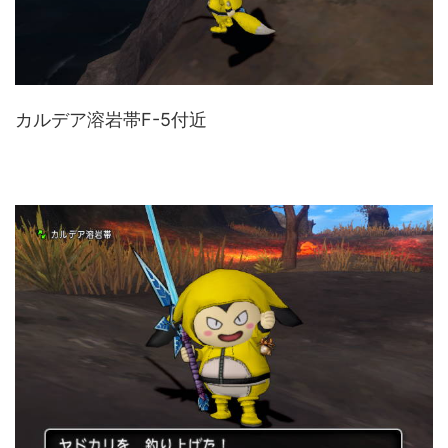
カルデア溶岩帯F-5付近