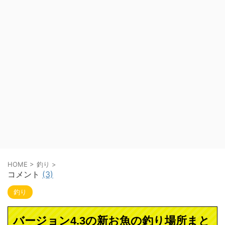
HOME
>
釣り
>
コメント
(3)
釣り
バージョン4.3の新お魚の釣り場所まと