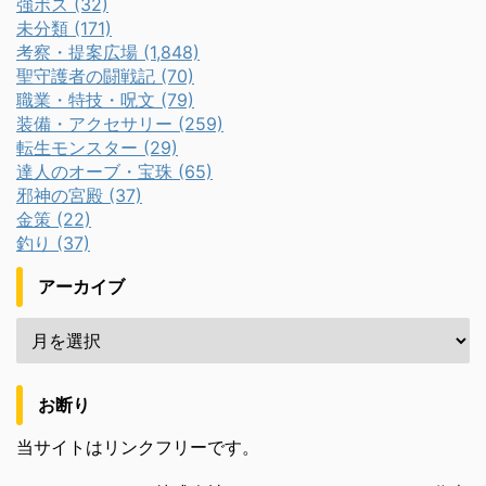
強ボス (32)
未分類 (171)
考察・提案広場 (1,848)
聖守護者の闘戦記 (70)
職業・特技・呪文 (79)
装備・アクセサリー (259)
転生モンスター (29)
達人のオーブ・宝珠 (65)
邪神の宮殿 (37)
金策 (22)
釣り (37)
アーカイブ
お断り
当サイトはリンクフリーです。