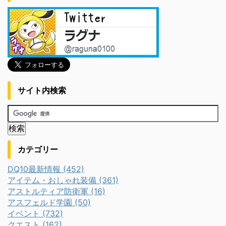
サイト内検索
カテゴリー
DQ10最新情報 (452)
アイテム・おしゃれ装備 (361)
アストルティア防衛軍 (16)
アスフェルド学園 (50)
イベント (732)
クエスト (162)