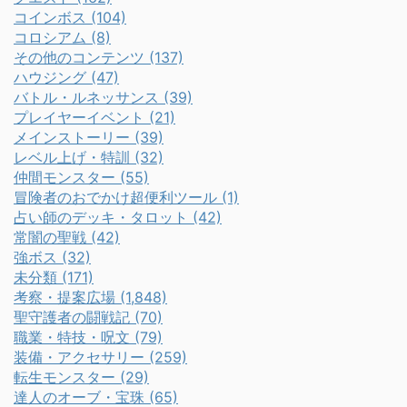
コインボス (104)
コロシアム (8)
その他のコンテンツ (137)
ハウジング (47)
バトル・ルネッサンス (39)
プレイヤーイベント (21)
メインストーリー (39)
レベル上げ・特訓 (32)
仲間モンスター (55)
冒険者のおでかけ超便利ツール (1)
占い師のデッキ・タロット (42)
常闇の聖戦 (42)
強ボス (32)
未分類 (171)
考察・提案広場 (1,848)
聖守護者の闘戦記 (70)
職業・特技・呪文 (79)
装備・アクセサリー (259)
転生モンスター (29)
達人のオーブ・宝珠 (65)