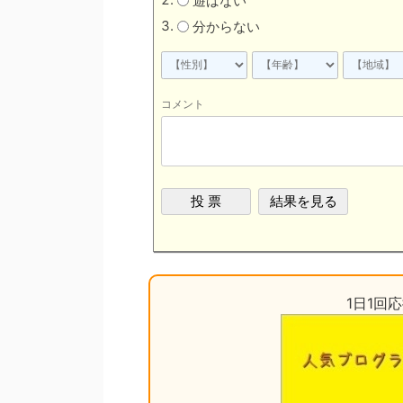
遊ばない
分からない
コメント
1日1回