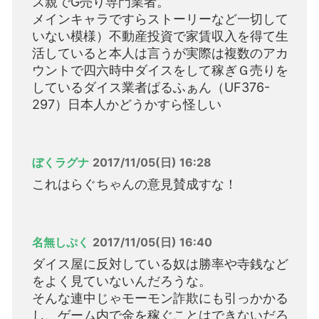
ス親でG売り専門業者。
メインキャラですらストーリーなど一切して
いない模様）不動産投資で家賃収入を得て生
活していると本人は言うが実際は複数のアカ
ウントで四六時中ダイスをして稼ぎＧ売りを
しているダイス業者ぱるふぁん（UF376-
297）日本人かどうかすら怪しい
ぼくラグナ
2017/11/05(日) 16:28
これはらぐちゃんの意見賛成すな！
名無しぷく
2017/11/05(日) 16:40
ダイス屋に反対している奴は勝率や寺銭など
をよく見ていないんだろうな。
そんな連中じゃモーモン詐欺にも引っかかる
し、ゲーム内で金を稼ぐことはできないだろ