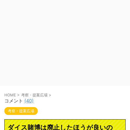
HOME
>
考察・提案広場
>
コメント
(40)
考察・提案広場
ダイス賭博は廃止したほうが良いの