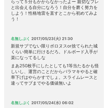
らって５分もかからなかったよー 親切なフレ
と出会える自分になろう！自分を磨く努力を
しよう！性格地雷を直すとこから初めてみよ
う！
名無しぷく
2017/05/23(火) 21:30
新規サブでない限りボロヌスor捨てられた城
くらい簡単に行けるだろ。ドルボード入手が
楽になってるしな
まあ250枚手にしたとしても1等当たるかも怪
しいし、運営のことだからバラマキやると確
率下げはやらかすでしょ。スライムレースと
違ってサブまでやる価値無いよ
名無しぷく
2017/05/24(水) 06:02