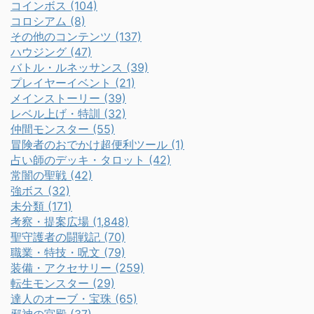
コインボス (104)
コロシアム (8)
その他のコンテンツ (137)
ハウジング (47)
バトル・ルネッサンス (39)
プレイヤーイベント (21)
メインストーリー (39)
レベル上げ・特訓 (32)
仲間モンスター (55)
冒険者のおでかけ超便利ツール (1)
占い師のデッキ・タロット (42)
常闇の聖戦 (42)
強ボス (32)
未分類 (171)
考察・提案広場 (1,848)
聖守護者の闘戦記 (70)
職業・特技・呪文 (79)
装備・アクセサリー (259)
転生モンスター (29)
達人のオーブ・宝珠 (65)