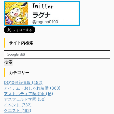
サイト内検索
カテゴリー
DQ10最新情報 (452)
アイテム・おしゃれ装備 (360)
アストルティア防衛軍 (16)
アスフェルド学園 (50)
イベント (732)
クエスト (162)