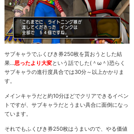
サブキャラでふくびき券250枚を貰おうとした結
果…
思ったより大変
という話でした(＾ω＾)恐らく
サブキャラの進行度具合では30分～以上かかりま
す。
メインキャラだと約10分ほどでクリアできるイベン
トですが、サブキャラだとうまい具合に面倒になっ
ています。
それでもふくびき券250枚はうまいので、やる価値