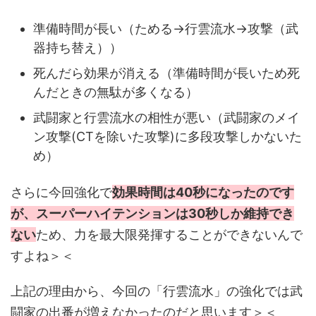
準備時間が長い（ためる→行雲流水→攻撃（武
器持ち替え））
死んだら効果が消える（準備時間が長いため死
んだときの無駄が多くなる）
武闘家と行雲流水の相性が悪い（武闘家のメイ
ン攻撃(CTを除いた攻撃)に多段攻撃しかないた
め）
さらに今回強化で
効果時間は40秒になったのです
が、スーパーハイテンションは30秒しか維持でき
ない
ため、力を最大限発揮することができないんで
すよね＞＜
上記の理由から、今回の「行雲流水」の強化では武
闘家の出番が増えなかったのだと思います＞＜