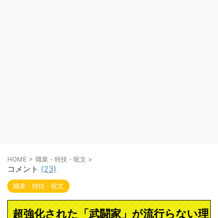
HOME
>
職業・特技・呪文
>
コメント
(23)
職業・特技・呪文
超強化された「武闘家」が流行らない理