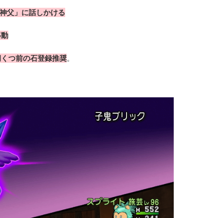
ド神父」に話しかける
移動
洞くつ前の石登録推奨
。