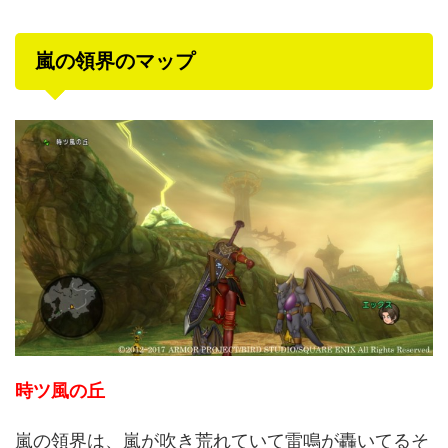
嵐の領界のマップ
時ツ風の丘
嵐の領界は、嵐が吹き荒れていて雷鳴が轟いてるそ