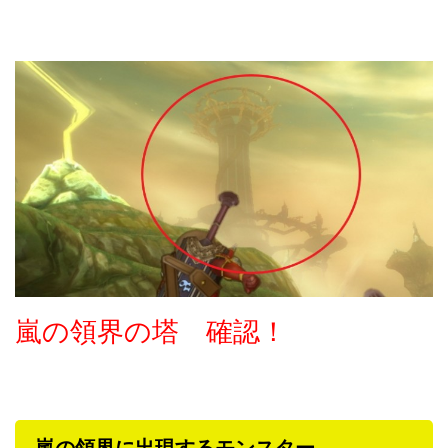
嵐の領界の塔 確認！