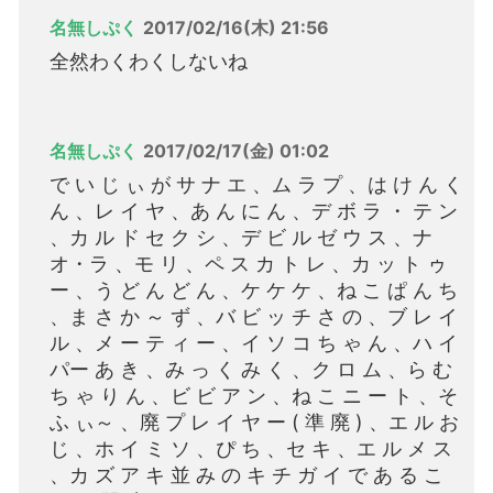
名無しぷく
2017/02/16(木) 21:56
全然わくわくしないね
名無しぷく
2017/02/17(金) 01:02
で い じ ぃ が サ ナ エ 、ム ラ プ 、は け ん く
ん 、レ イ ヤ 、あ ん に ん 、デ ボ ラ ・ テ ン
、カ ル ド セ ク シ 、デ ビ ル ゼ ウ ス 、ナ
オ・ラ 、モ リ 、ペ ス カ ト レ 、カ ッ ト ゥ
ー 、う ど ん ど ん 、ケ ケ ケ 、ね こ ぱ ん ち
、ま さ か ～ ず 、バ ビ ッ チ さ の 、ブ レ イ
ル 、メ ー テ ィ ー 、イ ソ コ ち ゃ ん 、ハ イ
パー あ き 、み っ く み く 、ク ロ ム 、ら む
ち ゃ り ん 、ビ ビ ア ン 、ね こ ニ ー ト 、そ
ふ ぃ～ 、廃 プ レ イ ヤ ー ( 準 廃 ) 、エ ル お
じ 、ホ イ ミ ソ 、ぴ ち 、セ キ 、エ ル メ ス
、カ ズ ア キ 並 み の キ チ ガ イ で あ る こ