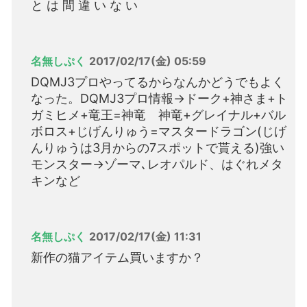
と は 間 違 い な い
名無しぷく
2017/02/17(金) 05:59
DQMJ3プロやってるからなんかどうでもよく
なった。DQMJ3プロ情報→ドーク+神さま+ト
ガミヒメ+竜王=神竜 神竜+グレイナル+バル
ボロス+じげんりゅう=マスタードラゴン(じげ
んりゅうは3月からの7スポットで貰える)強い
モンスター→ゾーマ､レオパルド、はぐれメタ
キンなど
名無しぷく
2017/02/17(金) 11:31
新作の猫アイテム買いますか？