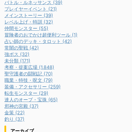
バトル・ルネッサンス (39)
プレイヤーイベント (21)
メインストーリー (39)
レベル上げ・特訓 (32)
仲間モンスター (55)
冒険者のおでかけ超便利ツール (1)
占い師のデッキ・タロット (42)
常闇の聖戦 (42)
強ボス (32)
未分類 (171)
考察・提案広場 (1,848)
聖守護者の闘戦記 (70)
職業・特技・呪文 (79)
装備・アクセサリー (259)
転生モンスター (29)
達人のオーブ・宝珠 (65)
邪神の宮殿 (37)
金策 (22)
釣り (37)
アーカイブ