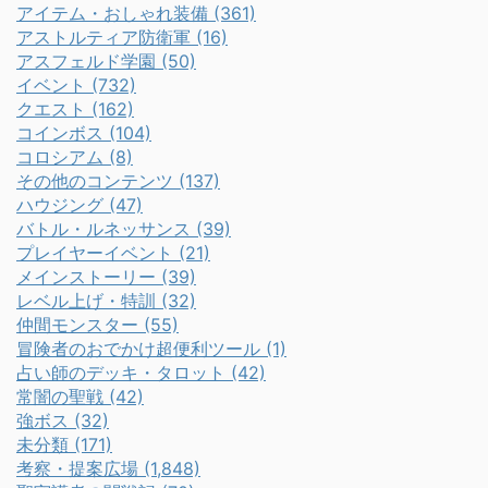
アイテム・おしゃれ装備 (361)
アストルティア防衛軍 (16)
アスフェルド学園 (50)
イベント (732)
クエスト (162)
コインボス (104)
コロシアム (8)
その他のコンテンツ (137)
ハウジング (47)
バトル・ルネッサンス (39)
プレイヤーイベント (21)
メインストーリー (39)
レベル上げ・特訓 (32)
仲間モンスター (55)
冒険者のおでかけ超便利ツール (1)
占い師のデッキ・タロット (42)
常闇の聖戦 (42)
強ボス (32)
未分類 (171)
考察・提案広場 (1,848)