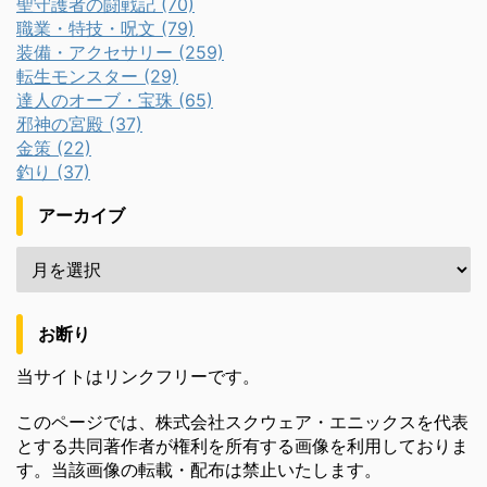
聖守護者の闘戦記 (70)
職業・特技・呪文 (79)
装備・アクセサリー (259)
転生モンスター (29)
達人のオーブ・宝珠 (65)
邪神の宮殿 (37)
金策 (22)
釣り (37)
アーカイブ
お断り
当サイトはリンクフリーです。
このページでは、株式会社スクウェア・エニックスを代表
とする共同著作者が権利を所有する画像を利用しておりま
す。当該画像の転載・配布は禁止いたします。