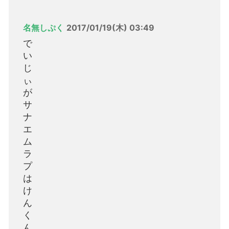
名無しぷく
2017/01/19(木) 03:49
で
い
じ
ぃ
が
サ
ナ
エ
ム
ラ
プ
は
け
ん
く
ん