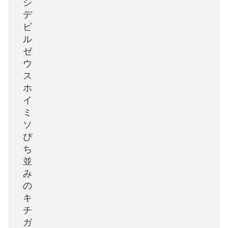
シ
デ
ビ
ル
ゼ
ウ
ス
ホ
イ
ミ
ソ
ぴ
ち
並
み
の
キ
チ
ガ