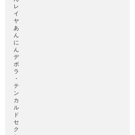
レ
イ
ヤ
あ
ん
に
ん
デ
ボ
ラ
・
テ
ン
カ
ル
ド
セ
ク