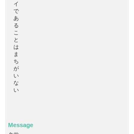
イ
で
あ
る
こ
と
は
ま
ち
が
い
な
い
Message