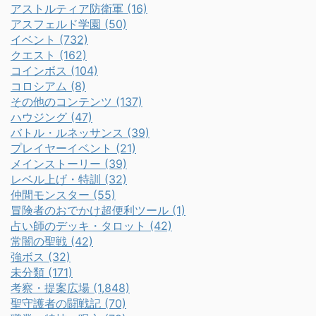
アストルティア防衛軍 (16)
アスフェルド学園 (50)
イベント (732)
クエスト (162)
コインボス (104)
コロシアム (8)
その他のコンテンツ (137)
ハウジング (47)
バトル・ルネッサンス (39)
プレイヤーイベント (21)
メインストーリー (39)
レベル上げ・特訓 (32)
仲間モンスター (55)
冒険者のおでかけ超便利ツール (1)
占い師のデッキ・タロット (42)
常闇の聖戦 (42)
強ボス (32)
未分類 (171)
考察・提案広場 (1,848)
聖守護者の闘戦記 (70)