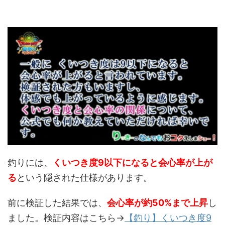
釣りには、
くいつき度9以下になると会心率が上が
る
という隠された仕様があります。
前に検証した結果では、
会心率が約50%まで上昇
し
ました。検証内容はこちら→
【釣り】くいつき度9