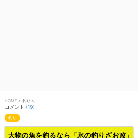
HOME
>
釣り
>
コメント
(19)
釣り
大物の魚を釣るなら「氷の釣りざお改」