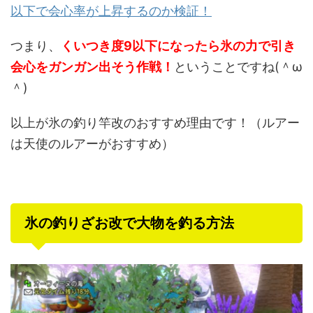
以下で会心率が上昇するのか検証！
つまり、
くいつき度9以下になったら氷の力で引き
会心をガンガン出そう作戦！
ということですね(＾ω
＾)
以上が氷の釣り竿改のおすすめ理由です！（ルアー
は天使のルアーがおすすめ）
氷の釣りざお改で大物を釣る方法