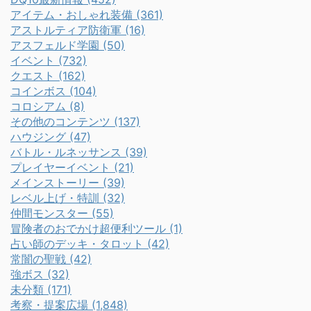
アイテム・おしゃれ装備 (361)
アストルティア防衛軍 (16)
アスフェルド学園 (50)
イベント (732)
クエスト (162)
コインボス (104)
コロシアム (8)
その他のコンテンツ (137)
ハウジング (47)
バトル・ルネッサンス (39)
プレイヤーイベント (21)
メインストーリー (39)
レベル上げ・特訓 (32)
仲間モンスター (55)
冒険者のおでかけ超便利ツール (1)
占い師のデッキ・タロット (42)
常闇の聖戦 (42)
強ボス (32)
未分類 (171)
考察・提案広場 (1,848)