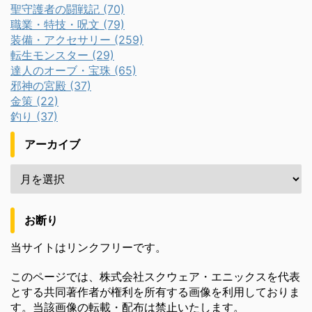
聖守護者の闘戦記 (70)
職業・特技・呪文 (79)
装備・アクセサリー (259)
転生モンスター (29)
達人のオーブ・宝珠 (65)
邪神の宮殿 (37)
金策 (22)
釣り (37)
アーカイブ
お断り
当サイトはリンクフリーです。
このページでは、株式会社スクウェア・エニックスを代表
とする共同著作者が権利を所有する画像を利用しておりま
す。当該画像の転載・配布は禁止いたします。