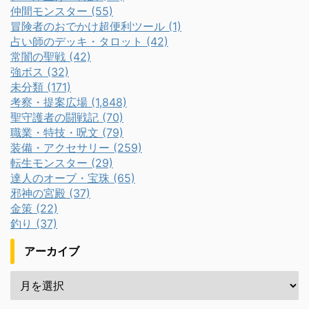
仲間モンスター (55)
冒険者のおでかけ超便利ツール (1)
占い師のデッキ・タロット (42)
常闇の聖戦 (42)
強ボス (32)
未分類 (171)
考察・提案広場 (1,848)
聖守護者の闘戦記 (70)
職業・特技・呪文 (79)
装備・アクセサリー (259)
転生モンスター (29)
達人のオーブ・宝珠 (65)
邪神の宮殿 (37)
金策 (22)
釣り (37)
アーカイブ