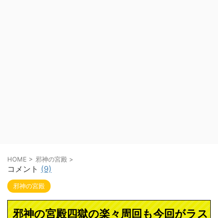
HOME
>
邪神の宮殿
>
コメント
(9)
邪神の宮殿
邪神の宮殿四獄の楽々周回も今回がラス