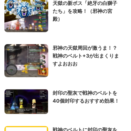
天獄の新ボス「絶牙の白獅子
たち」を攻略！（邪神の宮
殿）
邪神の天獄周回が激うま！？
戦神のベルト+3が出まくりま
すよおおお
封印の聖灰で戦神のベルトを
40個封印するおすすめ効果！
戦神のベルトに封印の聖灰を