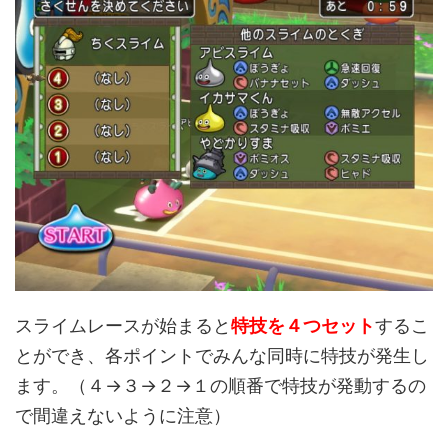
スライムレースが始まると
特技を４つセット
するこ
とができ、各ポイントでみんな同時に特技が発生し
ます。（４→３→２→１の順番で特技が発動するの
で間違えないように注意）