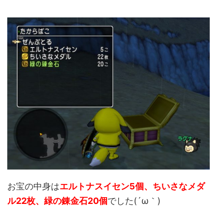
お宝の中身は
エルトナスイセン5個、ちいさなメダ
ル22枚、緑の錬金石20個
でした(´ω｀)