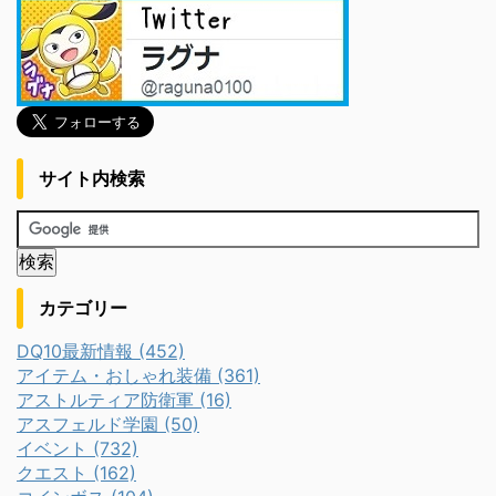
サイト内検索
カテゴリー
DQ10最新情報 (452)
アイテム・おしゃれ装備 (361)
アストルティア防衛軍 (16)
アスフェルド学園 (50)
イベント (732)
クエスト (162)