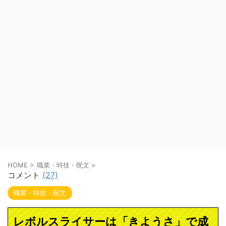
HOME
>
職業・特技・呪文
>
コメント
(27)
職業・特技・呪文
レボルスライサーは「きようさ」で成