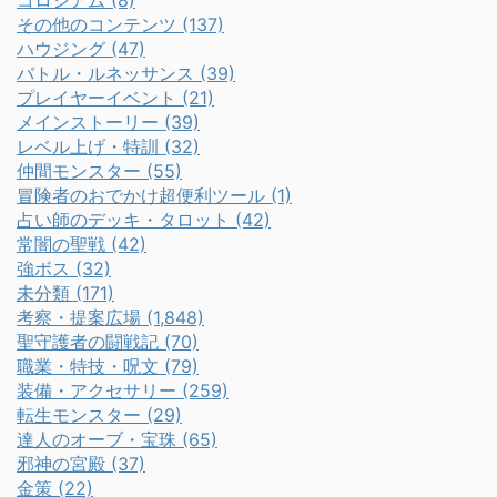
コロシアム (8)
その他のコンテンツ (137)
ハウジング (47)
バトル・ルネッサンス (39)
プレイヤーイベント (21)
メインストーリー (39)
レベル上げ・特訓 (32)
仲間モンスター (55)
冒険者のおでかけ超便利ツール (1)
占い師のデッキ・タロット (42)
常闇の聖戦 (42)
強ボス (32)
未分類 (171)
考察・提案広場 (1,848)
聖守護者の闘戦記 (70)
職業・特技・呪文 (79)
装備・アクセサリー (259)
転生モンスター (29)
達人のオーブ・宝珠 (65)
邪神の宮殿 (37)
金策 (22)