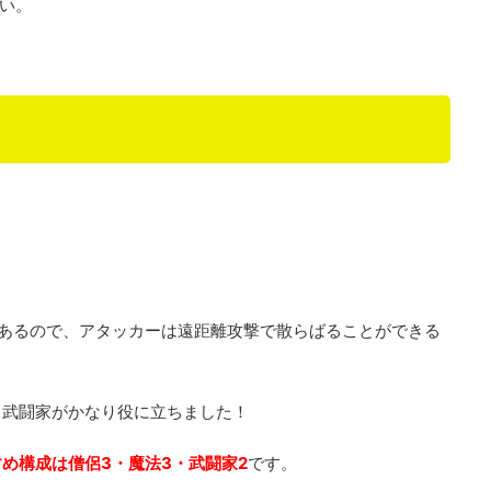
い。
あるので、アタッカーは遠距離攻撃で散らばることができる
る武闘家がかなり役に立ちました！
め構成は僧侶3・魔法3・武闘家2
です。