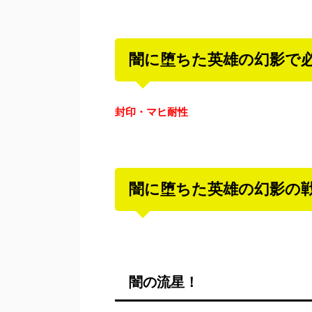
闇に堕ちた英雄の幻影で
封印・マヒ耐性
闇に堕ちた英雄の幻影の
闇の流星！