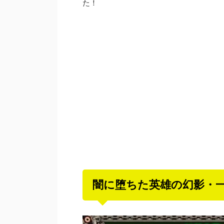
た！
闇に堕ちた英雄の幻影・