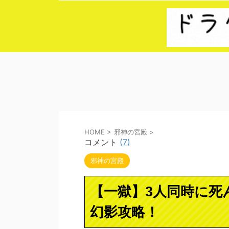
HOME
>
邪神の宮殿
>
コメント
(7)
邪神の宮殿
【一獄】3人同時に死
幻影攻略！