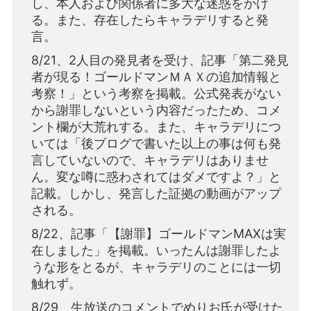
し、本人および関係者に多大な迷惑をかけ
る。また、存在したらキャラデリすると発
言。
8/21、2人目の発見者を受け、記事「第二発見
者が現る！ゴールドマンＭＡＸの追加情報と
考察！」という考察を掲載。公式発表がない
から謝罪しないという内容だったため、コメ
ント欄が大荒れする。また、キャラデリにつ
いては「後ブログで書いた以上の事は何も発
言していないので、キャラデリはありませ
ん。変な噂に惑わされてはダメですよ？」と
記載。しかし、発言した証拠の動画がアップ
される。
8/22、記事「【謝罪】ゴールドマンMAXは実
在しました」を掲載。いったんは謝罪したよ
うな形をとるが、キャラデリのことには一切
触れず。
8/29、生放送のコメントでめりお氏が受けた