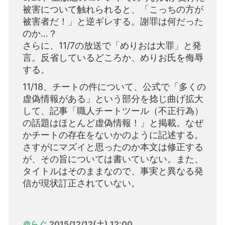
被害について触れられると、「こっちの方が
被害者だ！」と逆ギレする。謝罪は何だった
のか…？
さらに、11/7の放送で「めりおは大罪」と発
言。反省しているどころか、めりお氏を侮辱
する。
11/18、チートの件について、公式で「多くの
虚偽情報がある」という部分を捻じ曲げ拡大
して、記事「職人チートツール（不正行為）
の話題はほとんど虚偽情報！」と掲載。なぜ
かチートの存在をないかのように記述する。
さすがにマズイと思ったのか本文は修正する
が、その旨については書いていない。また、
タイトルはそのままなので、事実と異なる発
信が現状訂正されていない。
＠らぐ
2015/12/12(土) 12:00