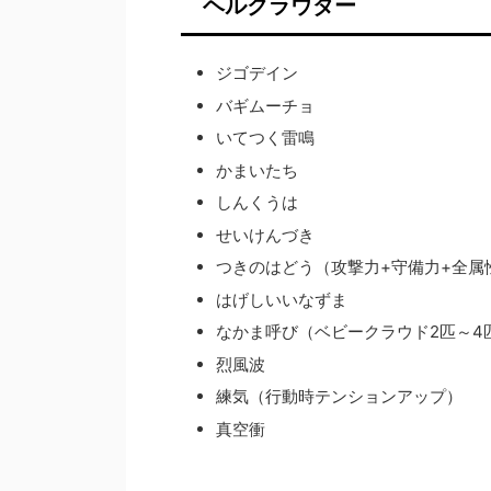
ヘルクラウダー
ジゴデイン
バギムーチョ
いてつく雷鳴
かまいたち
しんくうは
せいけんづき
つきのはどう（攻撃力+守備力+全属
はげしいいなずま
なかま呼び（ベビークラウド2匹～4
烈風波
練気（行動時テンションアップ）
真空衝