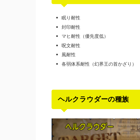
眠り耐性
封印耐性
マヒ耐性（優先度低）
呪文耐性
風耐性
各弱体系耐性（幻界王の首かざり）
ヘルクラウダーの種族