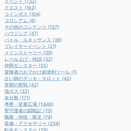
イベント (732)
クエスト (162)
コインボス (104)
コロシアム (8)
その他のコンテンツ (137)
ハウジング (47)
バトル・ルネッサンス (39)
プレイヤーイベント (21)
メインストーリー (39)
レベル上げ・特訓 (32)
仲間モンスター (55)
冒険者のおでかけ超便利ツール (1)
占い師のデッキ・タロット (42)
常闇の聖戦 (42)
強ボス (32)
未分類 (171)
考察・提案広場 (1,848)
聖守護者の闘戦記 (70)
職業・特技・呪文 (79)
装備・アクセサリー (259)
転生モンスター (29)