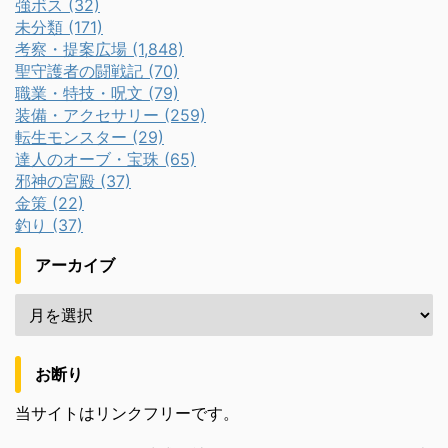
強ボス (32)
未分類 (171)
考察・提案広場 (1,848)
聖守護者の闘戦記 (70)
職業・特技・呪文 (79)
装備・アクセサリー (259)
転生モンスター (29)
達人のオーブ・宝珠 (65)
邪神の宮殿 (37)
金策 (22)
釣り (37)
アーカイブ
お断り
当サイトはリンクフリーです。