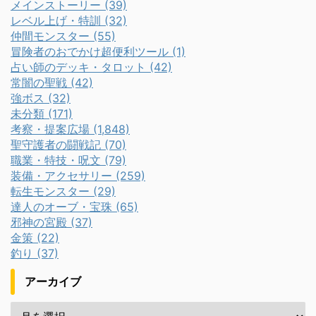
メインストーリー (39)
レベル上げ・特訓 (32)
仲間モンスター (55)
冒険者のおでかけ超便利ツール (1)
占い師のデッキ・タロット (42)
常闇の聖戦 (42)
強ボス (32)
未分類 (171)
考察・提案広場 (1,848)
聖守護者の闘戦記 (70)
職業・特技・呪文 (79)
装備・アクセサリー (259)
転生モンスター (29)
達人のオーブ・宝珠 (65)
邪神の宮殿 (37)
金策 (22)
釣り (37)
アーカイブ