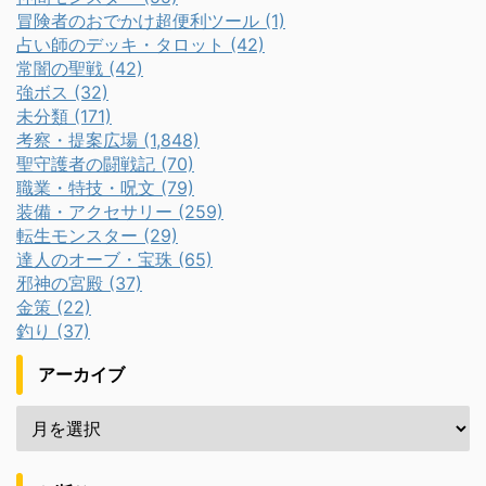
冒険者のおでかけ超便利ツール (1)
占い師のデッキ・タロット (42)
常闇の聖戦 (42)
強ボス (32)
未分類 (171)
考察・提案広場 (1,848)
聖守護者の闘戦記 (70)
職業・特技・呪文 (79)
装備・アクセサリー (259)
転生モンスター (29)
達人のオーブ・宝珠 (65)
邪神の宮殿 (37)
金策 (22)
釣り (37)
アーカイブ