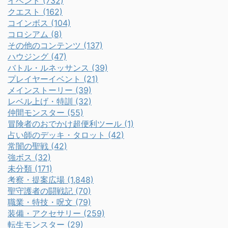
イベント (732)
クエスト (162)
コインボス (104)
コロシアム (8)
その他のコンテンツ (137)
ハウジング (47)
バトル・ルネッサンス (39)
プレイヤーイベント (21)
メインストーリー (39)
レベル上げ・特訓 (32)
仲間モンスター (55)
冒険者のおでかけ超便利ツール (1)
占い師のデッキ・タロット (42)
常闇の聖戦 (42)
強ボス (32)
未分類 (171)
考察・提案広場 (1,848)
聖守護者の闘戦記 (70)
職業・特技・呪文 (79)
装備・アクセサリー (259)
転生モンスター (29)