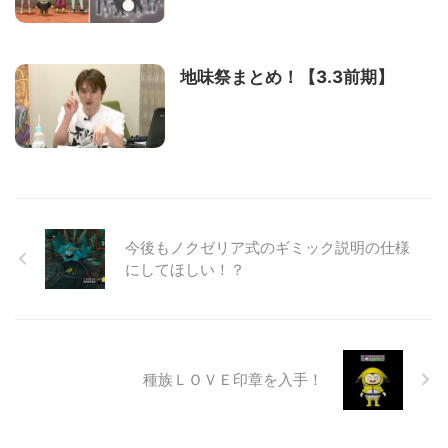
地味祭まとめ！【3.3前期】
今後もノクゼリア式のギミック説明の仕様
にしてほしい！？
種族ＬＯＶＥ印章を入手！