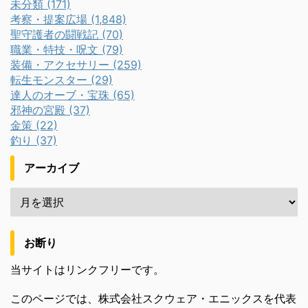
未分類 (171)
考察・提案広場 (1,848)
聖守護者の闘戦記 (70)
職業・特技・呪文 (79)
装備・アクセサリー (259)
転生モンスター (29)
達人のオーブ・宝珠 (65)
邪神の宮殿 (37)
金策 (22)
釣り (37)
アーカイブ
お断り
当サイトはリンクフリーです。
このページでは、株式会社スクウェア・エニックスを代表