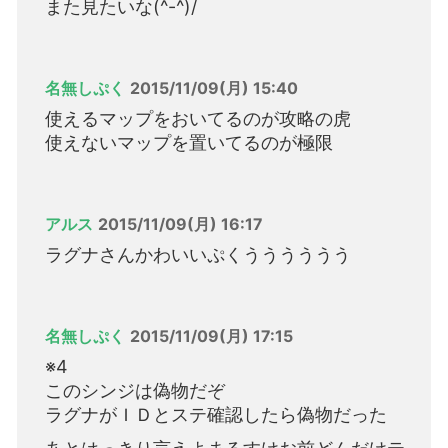
また見たいな(^-^)/
名無しぷく
2015/11/09(月) 15:40
使えるマップをおいてるのが攻略の虎
使えないマップを置いてるのが極限
アルス
2015/11/09(月) 16:17
ラグナさんかわいいぷくうううううう
名無しぷく
2015/11/09(月) 17:15
※4
このシンジは偽物だぞ
ラグナがＩＤとステ確認したら偽物だった