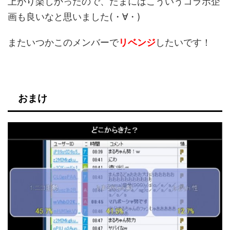
上がり楽しかったので、たまにはこういうコラボ企
画も良いなと思いました(・∀・)
またいつかこのメンバーで
リベンジ
したいです！
おまけ