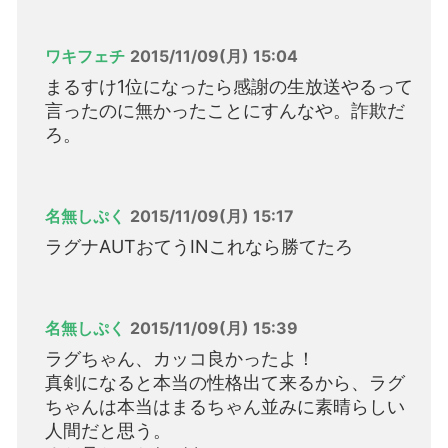
ワキフェチ
2015/11/09(月) 15:04
まるすけ1位になったら感謝の生放送やるって
言ったのに無かったことにすんなや。詐欺だ
ろ。
名無しぷく
2015/11/09(月) 15:17
ラグナAUTおてうINこれなら勝てたろ
名無しぷく
2015/11/09(月) 15:39
ラグちゃん、カッコ良かったよ！
真剣になると本当の性格出て来るから、ラグ
ちゃんは本当はまるちゃん並みに素晴らしい
人間だと思う。