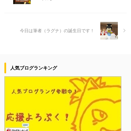
今日は筆者（ラグナ）の誕生日です！
人気ブログランキング