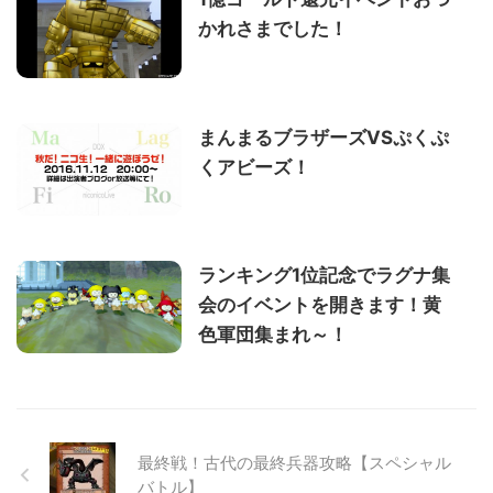
かれさまでした！
まんまるブラザーズVSぷくぷ
くアビーズ！
ランキング1位記念でラグナ集
会のイベントを開きます！黄
色軍団集まれ～！
最終戦！古代の最終兵器攻略【スペシャル
バトル】