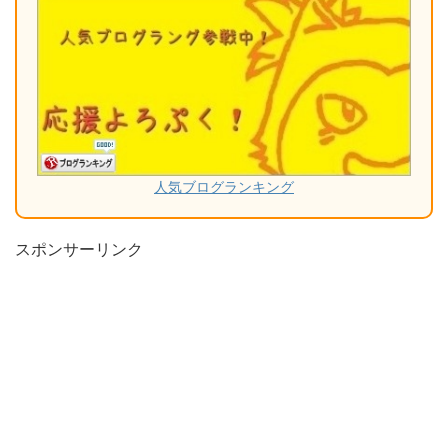
人気ブログランキング
スポンサーリンク