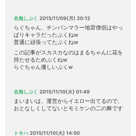
名無しぷく
2015/11/09(月) 20:12
らぐちゃん、チンパンマラー地雷僧侶はやっ
ぱりキャラだったぷくねw
普通に頑張ってたぷくねw
この記事がスカスカなのはまるちゃんに花を
持たせるためぷくねw
らぐちゃん優しいぷくw
名無しぷく
2015/11/10(火) 01:49
まいまいは、運営からイエロー出てるので、
おとなしくしてないとモミケンの二の舞です
トキハ
2015/11/10(火) 14:50