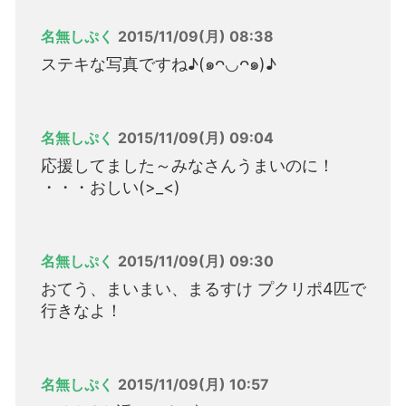
名無しぷく
2015/11/09(月) 08:38
ステキな写真ですね♪(๑ᴖ◡ᴖ๑)♪
名無しぷく
2015/11/09(月) 09:04
応援してました～みなさんうまいのに！
・・・おしい(>_<)
名無しぷく
2015/11/09(月) 09:30
おてう、まいまい、まるすけ プクリポ4匹で
行きなよ！
名無しぷく
2015/11/09(月) 10:57