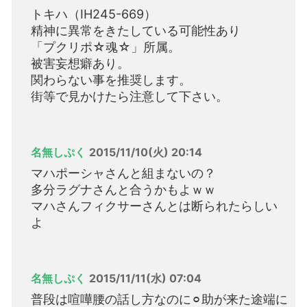
トキハ（IH245-669）
精神に異常をきたしている可能性あり
「プクリポ☆魂☆」所属。
被害妄想癖あり。
関わらない事を推奨します。
街等で見かけたら注意して下さい。
名無しぷく
2015/11/10(火) 20:14
マハポーシャさんと組まないの？
多分ラグナさんと合うかもよｗｗ
マハさんフィクサーさんとは断られたらしい
よ
名無しぷく
2015/11/11(水) 07:04
普段は喧嘩腰の話し方なのに⚪︎助が来た途端に