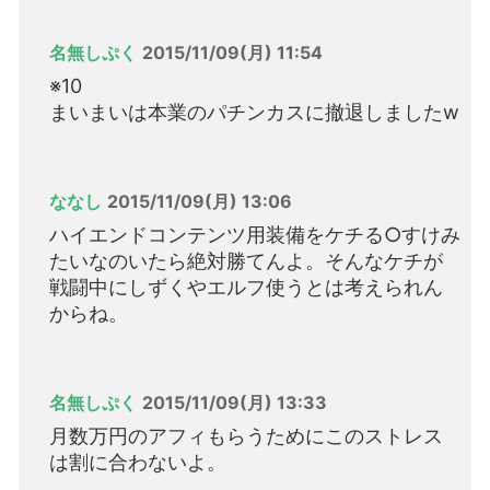
名無しぷく
2015/11/09(月) 11:54
※10
まいまいは本業のパチンカスに撤退しましたw
ななし
2015/11/09(月) 13:06
ハイエンドコンテンツ用装備をケチる○すけみ
たいなのいたら絶対勝てんよ。そんなケチが
戦闘中にしずくやエルフ使うとは考えられん
からね。
名無しぷく
2015/11/09(月) 13:33
月数万円のアフィもらうためにこのストレス
は割に合わないよ。