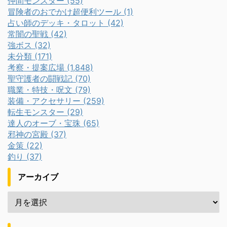
仲間モンスター (55)
冒険者のおでかけ超便利ツール (1)
占い師のデッキ・タロット (42)
常闇の聖戦 (42)
強ボス (32)
未分類 (171)
考察・提案広場 (1,848)
聖守護者の闘戦記 (70)
職業・特技・呪文 (79)
装備・アクセサリー (259)
転生モンスター (29)
達人のオーブ・宝珠 (65)
邪神の宮殿 (37)
金策 (22)
釣り (37)
アーカイブ