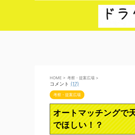
HOME
>
考察・提案広場
>
コメント
(17)
考察・提案広場
オートマッチングで
でほしい！？