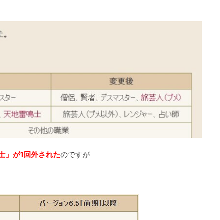
士」が1回外された
のですが