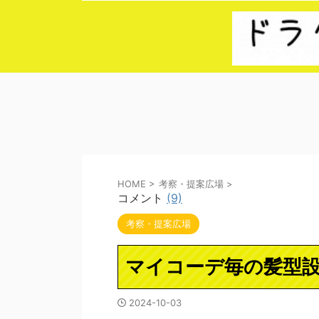
HOME
>
考察・提案広場
>
コメント
(9)
考察・提案広場
マイコーデ毎の髪型
2024-10-03