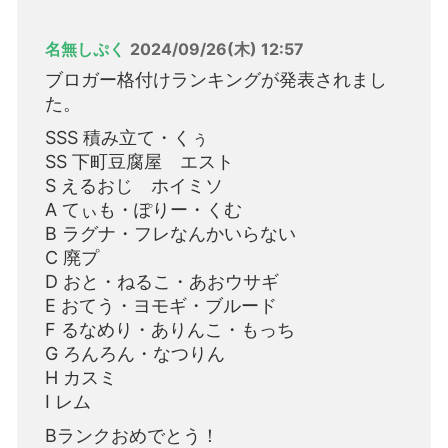
名無しぷく
2024/09/26(木) 12:57
ブロガー格付けランキングが発表されまし
た。
SSS 積み立て・くぅ
SS 下町豆腐屋 エスト
S えるおじ ホイミソ
A てぃも・ぽりー・くむ
B ラグナ・フレなんかいらない
C 廃プ
D おと・ねるこ・あおウサギ
E おてう・ヨモギ・ブルード
F るなめり・ありんこ・もっち
G ろんろん・なつりん
H カスミ
I レム
Bランクおめでとう！