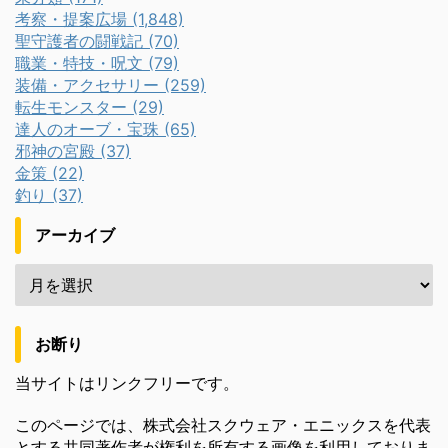
考察・提案広場 (1,848)
聖守護者の闘戦記 (70)
職業・特技・呪文 (79)
装備・アクセサリー (259)
転生モンスター (29)
達人のオーブ・宝珠 (65)
邪神の宮殿 (37)
金策 (22)
釣り (37)
アーカイブ
お断り
当サイトはリンクフリーです。
このページでは、株式会社スクウェア・エニックスを代表
とする共同著作者が権利を所有する画像を利用しておりま