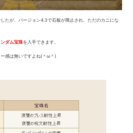
したが、バージョン4.3で石板が廃止され、ただのカニにな
ランダム宝珠
を入手できます。
ー感は無いですよね(＾ω＾)